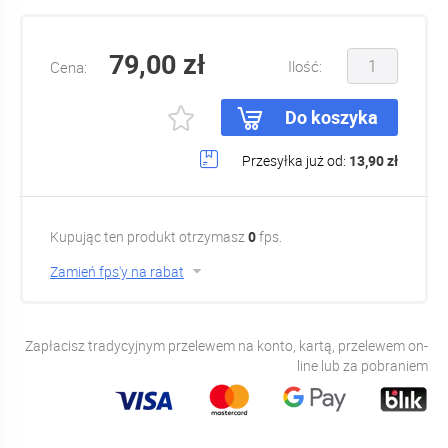
79,00 zł
Ilość:
Cena:
Do koszyka
Przesyłka już od:
13,90 zł
Kupując ten produkt otrzymasz
0
fps.
Zamień fps'y na rabat
Zapłacisz tradycyjnym przelewem na konto, kartą, przelewem on-
line lub za pobraniem