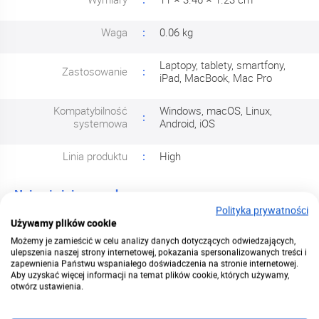
Waga
0.06 kg
Laptopy, tablety, smartfony,
Zastosowanie
iPad, MacBook, Mac Pro
Kompatybilność
Windows, macOS, Linux,
systemowa
Android, iOS
Linia produktu
High
Najważniejsze cechy:
Polityka prywatności
Używamy plików cookie
4 porty w jednym
2×USB-A i 2×USB-C dla pełnej
urządzeniu
kompatybilności
Możemy je zamieścić w celu analizy danych dotyczących odwiedzających,
ulepszenia naszej strony internetowej, pokazania spersonalizowanych treści i
zapewnienia Państwu wspaniałego doświadczenia na stronie internetowej.
Prędkość do 5 Gbps dzięki USB
Aby uzyskać więcej informacji na temat plików cookie, których używamy,
Szybki transfer
3.2 Gen 1
otwórz ustawienia.
Bez sterowników,