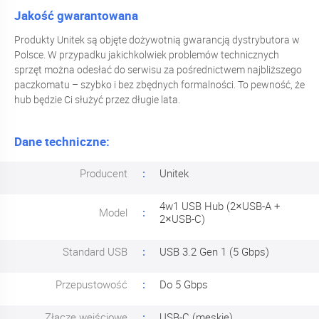
Jakość gwarantowana
Produkty Unitek są objęte dożywotnią gwarancją dystrybutora w
Polsce. W przypadku jakichkolwiek problemów technicznych
sprzęt można odesłać do serwisu za pośrednictwem najbliższego
paczkomatu – szybko i bez zbędnych formalności. To pewność, że
hub będzie Ci służyć przez długie lata.
Dane techniczne:
Producent
Unitek
4w1 USB Hub (2×USB-A +
Model
2×USB-C)
Standard USB
USB 3.2 Gen 1 (5 Gbps)
Przepustowość
Do 5 Gbps
Złącze wejściowe
USB-C (męskie)