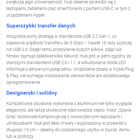
zwiększa jego uniwersalność. Hub idealnie sprawdzi się z
laptopami, tabletami oraz smartfonami z portem USB-C, w tym z
urządzeniami Apple.
Superszybki transfer danych
Wszystkie porty działają w standardzie USB 3.2 Gen 1, co
zapewnia prędkość transferu do 5 Gbps – nawet 10 razy szybciej
niż USB 2.0. Dzięki temu przesyłanie dużych plików, zdjęć lub
filmów zajmuje zaledwie kilka sekund. Hub jest w pełni zgodny ze
starszymi standardami USB 2.0 i 1.1, a wbudowana dioda LED
informuje o aktywnym połączeniu. Urządzenie działa w trybie Plug
& Play, nie wymaga instalowania sterowników ani dodatkowego
oprogramowania.
Designerski i solidny
Kompaktowa obudowa wykonana z aluminium nie tylko wygląda
elegancko, ale także skutecznie odprowadza ciepło. Kolor „Space
Grey” doskonale komponuje się z nowoczesnymi laptopami i
ultrabookami. Hub jest lekki, trwały i wyposażony w przewód o
długości 15 cm – idealny do codziennego użytku w biurze, domu
lub w podróży.