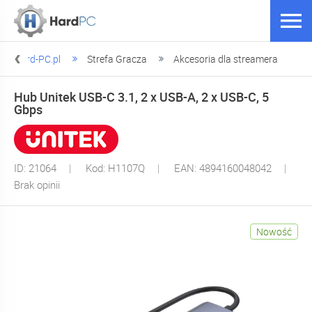
Hard-PC.pl
Strefa Gracza
Akcesoria dla streamera
Hub Unitek USB-C 3.1, 2 x USB-A, 2 x USB-C, 5
Gbps
ID: 21064
Kod: H1107Q
EAN: 4894160048042
Brak opinii
Nowość