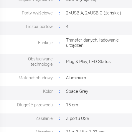
Porty wyjściowe
2×USB-A, 2×USB-C (żeńskie)
Liczba portów
4
Transfer danych, ładowanie
Funkcje
urządzeń
Obsługiwane
Plug & Play, LED Status
technologie
Materiał obudowy
Aluminium
Kolor
Space Grey
Długość przewodu
15 cm
Zasilanie
Z portu USB
Wymiary
11 × 3.46 × 1.23 cm