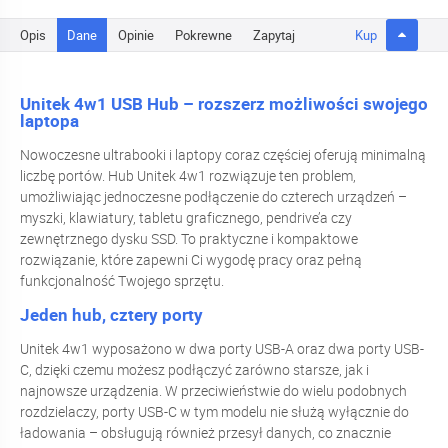
Opis
Dane
Opinie
Pokrewne
Zapytaj
Kup
Unitek 4w1 USB Hub – rozszerz możliwości swojego
laptopa
Nowoczesne ultrabooki i laptopy coraz częściej oferują minimalną
liczbę portów. Hub Unitek 4w1 rozwiązuje ten problem,
umożliwiając jednoczesne podłączenie do czterech urządzeń –
myszki, klawiatury, tabletu graficznego, pendrive’a czy
zewnętrznego dysku SSD. To praktyczne i kompaktowe
rozwiązanie, które zapewni Ci wygodę pracy oraz pełną
funkcjonalność Twojego sprzętu.
Jeden hub, cztery porty
Unitek 4w1 wyposażono w dwa porty USB-A oraz dwa porty USB-
C, dzięki czemu możesz podłączyć zarówno starsze, jak i
najnowsze urządzenia. W przeciwieństwie do wielu podobnych
rozdzielaczy, porty USB-C w tym modelu nie służą wyłącznie do
ładowania – obsługują również przesył danych, co znacznie