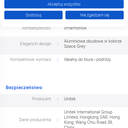
Akceptuj wszystko
Plug & Play
natychmiastowa gotowość do
pracy
Dostosuj
Nie zgadzam się
Uniwersalna
Obsługa laptopów, tabletów i
kompatybilność
smartfonów
Aluminiowa obudowa w kolorze
Elegancki design
Space Grey
Kompaktowe wymiary
Idealny do biura i podróży
Bezpieczeństwo
Producent
Unitek
Unitek International Group
Limited, Hongkong SAR, Hong
Dane producenta
Kong, Wang Chiu Road 39,
Chiny,