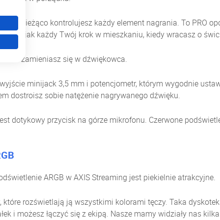
u na bieżąco kontrolujesz każdy element nagrania. To PRO opc
raźnie jak każdy Twój krok w mieszkaniu, kiedy wracasz o świci
awki i zamieniasz się w dźwiękowca.
jście minijack 3,5 mm i potencjometr, którym wygodnie ustaw
hem dostroisz sobie natężenie nagrywanego dźwięku.
jest dotykowy przycisk na górze mikrofonu. Czerwone podświet
GB
podświetlenie ARGB w AXIS Streaming jest piekielnie atrakcyjne.
 które rozświetlają ją wszystkimi kolorami tęczy. Taka dyskote
ek i możesz łączyć się z ekipą. Nasze mamy widziały nas kilka r