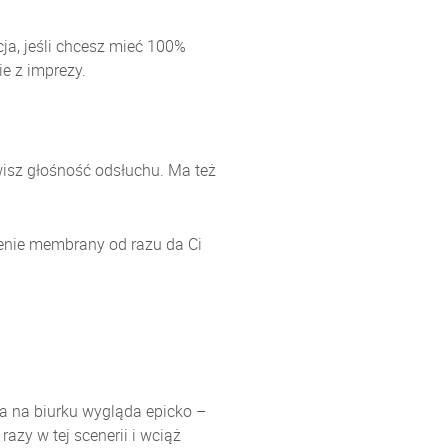
ja, jeśli chcesz mieć 100%
e z imprezy.
isz głośność odsłuchu. Ma też
lenie membrany od razu da Ci
ka na biurku wygląda epicko –
azy w tej scenerii i wciąż