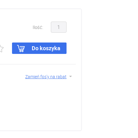
Ilość:
Do koszyka
Zamień fps'y na rabat