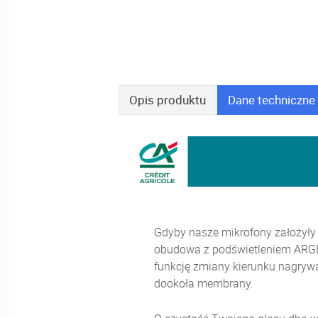
Opis
produktu
Dane
techniczne
Gdyby nasze mikrofony założyły
obudowa z podświetleniem ARGB 
funkcję zmiany kierunku nagrywa
dookoła membrany.