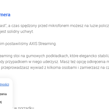
.
amera
ast”, a czas spędzony przed mikrofonem możesz na luzie policz
est solidny uchwyt.
akim postawiliśmy AXIS Streaming.
reaming stoi na gumowych podkładkach, które elegancko stabiliz
iedy przypadkiem w niego uderzysz. Masz też opcję odkręcenia 
 przeprowadzasz wywiad z kilkoma osobami i zamierzasz na cz
tności
zenia
ej
o
dźwięk w porządku.