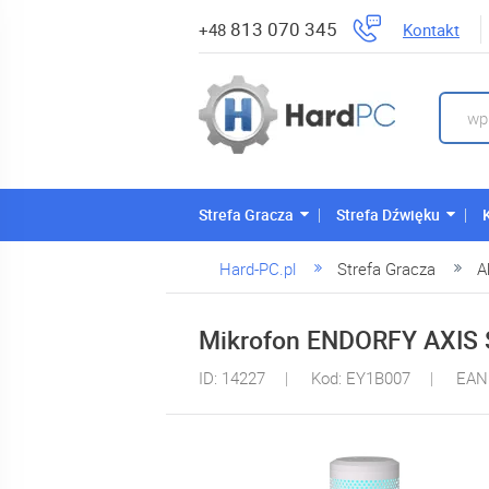
813 070 345
Kontakt
+48
Strefa Gracza
Strefa Dźwięku
Hard-PC.pl
Strefa Gracza
A
Mikrofon ENDORFY AXIS 
ID: 14227
Kod: EY1B007
EAN