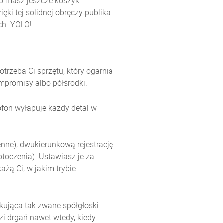
go masz jeszcze koszyk
ęki tej solidnej obręczy publika
ch. YOLO!
rzeba Ci sprzętu, który ogarnia
mpromisy albo półśrodki.
ofon wyłapuje każdy detal w
enne), dwukierunkową rejestrację
toczenia). Ustawiasz je za
żą Ci, w jakim trybie
okująca tak zwane spółgłoski
zi drgań nawet wtedy, kiedy