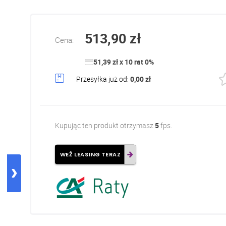
513,90 zł
Cena:
51,39 zł x 10 rat 0%
Przesyłka już od:
0,00 zł
Kupując ten produkt otrzymasz
5
fps.
WEŹ LEASING TERAZ