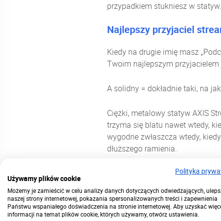
przypadkiem stukniesz w statyw
Najlepszy przyjaciel stre
Kiedy na drugie imię masz „Podc
Twoim najlepszym przyjacielem j
A solidny = dokładnie taki, na j
Ciężki, metalowy statyw AXIS St
trzyma się blatu nawet wtedy, k
wygodne zwłaszcza wtedy, kiedy
dłuższego ramienia.
Polityka prywa
Takie też mamy.
Używamy plików cookie
Możemy je zamieścić w celu analizy danych dotyczących odwiedzających, uleps
Dźwięk w porządku!
naszej strony internetowej, pokazania spersonalizowanych treści i zapewnienia
Państwu wspaniałego doświadczenia na stronie internetowej. Aby uzyskać więc
informacji na temat plików cookie, których używamy, otwórz ustawienia.
AXIS Streaming trzyma
wszystk