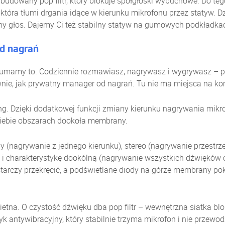
udowany pop filtr, który blokuje spółgłoski wybuchowe. Do te
która tłumi drgania idące w kierunku mikrofonu przez statyw. Dzi
ny głos. Dajemy Ci też stabilny statyw na gumowych podkładka
d nagrań
umamy to. Codziennie rozmawiasz, nagrywasz i wygrywasz – pot
wnie, jak prywatny manager od nagrań. Tu nie ma miejsca na ko
ing. Dzięki dodatkowej funkcji zmiany kierunku nagrywania mikr
Ciebie obszarach dookoła membrany.
y (nagrywanie z jednego kierunku), stereo (nagrywanie przestrz
i charakterystykę dookólną (nagrywanie wszystkich dźwięków o
rczy przekręcić, a podświetlane diody na górze membrany poka
ietna. O czystość dźwięku dba pop filtr – wewnętrzna siatka bl
 antywibracyjny, który stabilnie trzyma mikrofon i nie przewod