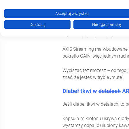
Bez ściemy – z poziomu mikrofon
Akceptuj wszystko
pewności, że brzmisz głośno i wy
Dostosuj
Nie zgadzam się
Wystarczy tylko podłączyć słuch
AXIS Streaming ma wbudowane wy
pokrętło GAIN, więc jednym ruc
Wyciszać też możesz – od tego 
znać, że jesteś w trybie „mute”.
Diabeł tkwi w
detalach
AR
Jeśli diabeł tkwi w detalach, to 
Kapsuła mikrofonu ukrywa diody,
wystarczy odpalić ulubiony kawał