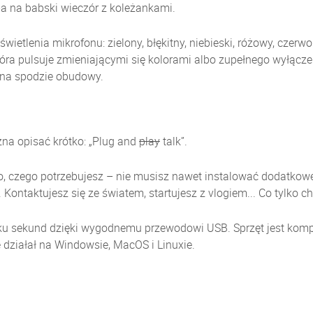
a na babski wieczór z koleżankami.
tlenia mikrofonu: zielony, błękitny, niebieski, różowy, czerwony
tóra pulsuje zmieniającymi się kolorami albo zupełnego wyłącze
 na spodzie obudowy.
na opisać krótko: „Plug and
play
talk”.
, czego potrzebujesz – nie musisz nawet instalować dodatkowe
 Kontaktujesz się ze światem, startujesz z vlogiem... Co tylko c
lku sekund dzięki wygodnemu przewodowi USB. Sprzęt jest komp
działał na Windowsie, MacOS i Linuxie.