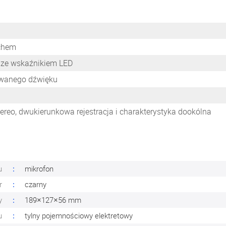
chem
 ze wskaźnikiem LED
rowanego dźwięku
stereo, dwukierunkowa rejestracja i charakterystyka dookólna
u
mikrofon
r
czarny
y
189×127×56 mm
u
tylny pojemnościowy elektretowy