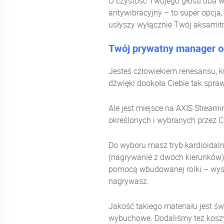
O czystość Twojego głosu dba wb
antywibracyjny – to super opcja, 
usłyszy wyłącznie Twój aksamit
Twój prywatny manager o
Jesteś człowiekiem renesansu, k
dźwięki dookoła Ciebie tak spra
Ale jest miejsce na AXIS Stream
określonych i wybranych przez 
Do wyboru masz tryb kardioidaln
(nagrywanie z dwóch kierunków) 
pomocą wbudowanej rolki – wysta
nagrywasz.
Jakość takiego materiału jest św
wybuchowe. Dodaliśmy też koszyk