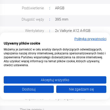
Podświetlenie
ARGB
Długość węży
395 mm
Wentylatory
2x Valkyrie A12 A-RGB
Polityka prywatności
Przepływ powietrza
117.23 m3/h
Używamy plików cookie
Możemy je zamieścić w celu analizy danych dotyczących odwiedzających,
Ciśnienie statyczne
2.2 mmH2O
ulepszenia naszej strony internetowej, pokazania spersonalizowanych treści i
zapewnienia Państwu wspaniałego doświadczenia na stronie internetowej.
Aby uzyskać więcej informacji na temat plików cookie, których używamy,
Łożysko
Rifle Bearing
otwórz ustawienia.
Kompatybilność Intel
1851, 1700, 1200, 1151
Akceptuj wszystko
Kompatybilność AMD
AM5, AM4
Dostosuj
Nie zgadzam się
Złącza RGB
3-pin złącze A-RGB
Złącze pompy i