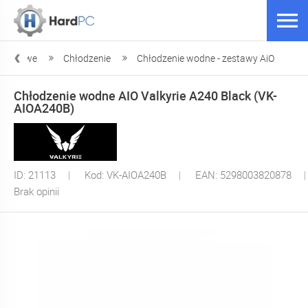
puterowe
Chłodzenie
Chłodzenie wodne - zestawy AiO
Chłodzenie wodne AIO Valkyrie A240 Black (VK-
AIOA240B)
ID: 21113
Kod: VK-AIOA240B
EAN: 5298003820878
Brak opinii