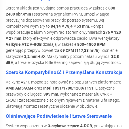
Sercem układu jest wydajna pompa pracująca w zakresie
800–
2400 obr./min
i sterowana sygnałem PWM, umożliwiająca
precyzyjne dopasowanie pracy do potrzeb systemu. Jej
kompaktowe wymiary to
84,14 × 78,4 × 53 mm
. Pompa
współpracuje z aluminiowym radiatorem o wymiarach
276 × 120
× 27 mm
, który efektywnie odprowadza ciepło. Dwa wentylatory
Valkyrie A12 A-RGB
działają w zakresie
800–1800 RPM
,
generując przepływ powietrza
69 CFM (117,23 m³/h)
i ciśnienie
statyczne
2,2 mmH₂O
. Maksymalny poziom hałasu wynosi
32,8
dBA
, a trwałe łożyska Rifle Bearing zapewniają długą żywotność.
Szeroka Kompatybilność i Przemyślana Konstrukcja
Valkyrie A240 można zainstalować na popularnych platformach:
AMD AM5/AM4
oraz
Intel 1851/1700/1200/1151
. Elastyczne
przewody o długości
395 mm
, wykonane z materiału
CIRR +
EPDM
i zabezpieczone plecionym rękawem z materiału falistego,
ułatwiają montaż i estetyczne ułożenie w obudowie.
Olśniewające Podświetlenie i Łatwe Sterowanie
System wyposażono w
3-stykowe złącze A-RGB
, pozwalające na