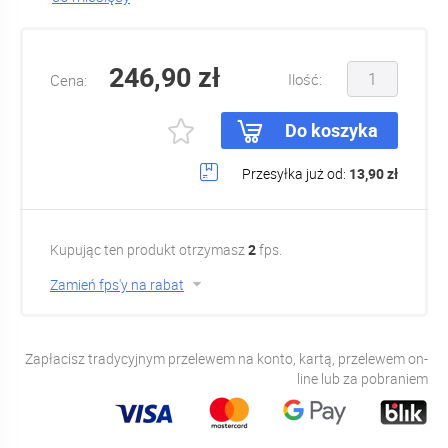
246,90 zł
Ilość:
Cena:
Do koszyka
Przesyłka już od:
13,90 zł
Kupując ten produkt otrzymasz
2
fps.
Zamień fps'y na rabat
Zapłacisz tradycyjnym przelewem na konto, kartą, przelewem on-
line lub za pobraniem