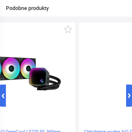
Podobne produkty
Chłodzenie wodne AiO Thermalright Wonder Vision 360