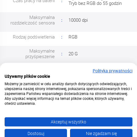
Czas pracy na baterii
Tryb bez RGB do 55 godzin
Maksymalna
10000 dpi
rozdzielczość sensora
Rodzaj podświetlenia
RGB
Maksymalne
20 G
przyśpieszenie
Długość przewodu
1.2 m
Polityka prywatności
Używamy plików cookie
Możemy je zamieścić w celu analizy danych dotyczących odwiedzających,
Złącze 1
Port USB-C
ulepszenia naszej strony internetowej, pokazania spersonalizowanych treści i
zapewnienia Państwu wspaniałego doświadczenia na stronie internetowej.
Wysokość
13 cm
Aby uzyskać więcej informacji na temat plików cookie, których używamy,
otwórz ustawienia.
Szerokość
7.6 cm
Akceptuj wszystko
Waga
0.114 kg
Dostosuj
Nie zgadzam się