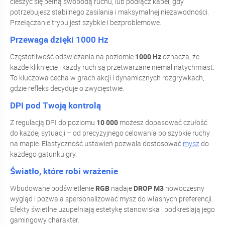
cieszyć się pełną swobodą ruchu, lub podłącz kabel, gdy
potrzebujesz stabilnego zasilania i maksymalnej niezawodności.
Przełączanie trybu jest szybkie i bezproblemowe.
Przewaga dzięki 1000 Hz
Częstotliwość odświeżania na poziomie
1000 Hz
oznacza, że
każde kliknięcie i każdy ruch są przetwarzane niemal natychmiast.
To kluczowa cecha w grach akcji i dynamicznych rozgrywkach,
gdzie refleks decyduje o zwycięstwie.
DPI pod Twoją kontrolą
Z regulacją DPI do poziomu
10 000
możesz dopasować czułość
do każdej sytuacji – od precyzyjnego celowania po szybkie ruchy
na mapie. Elastyczność ustawień pozwala dostosować
mysz
do
każdego gatunku gry.
Światło, które robi wrażenie
Wbudowane podświetlenie
RGB
nadaje
DROP M3
nowoczesny
wygląd i pozwala spersonalizować mysz do własnych preferencji.
Efekty świetlne uzupełniają estetykę stanowiska i podkreślają jego
gamingowy charakter.