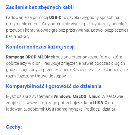
Zasilanie bez zbędnych kabli
Ładowanie za pomocą
USB-C
to szybki i wygodny sposób na
utrzymanie energii. Gdy bateria się wyczerpie, wystarczy podpiąć
przewód i kontynuować grę bez przerywania. Łatwo, bezpiecznie i
bez frustracji.
Komfort podczas każdej sesji
Rampage DROP M3 Black
posiada ergonomiczną formę, która
dobrze leży w dłoni i redukuje zmęczenie nawet podczas długich
godzin spędzonych przed ekranem. Każdy przycisk jest intuicyjnie
rozmieszczony i łatwo dostępny.
Kompatybilność i gotowość do działania
Mysz działa z systemami
Windows
,
MacOS
i
Linux
. W zestawie
znajdziesz wszystko, czego potrzebujesz: kabel
USB-C
do
ładowania, odbiornik
USB
i samą myszkę. Podłącz i działaj.
Cechy: