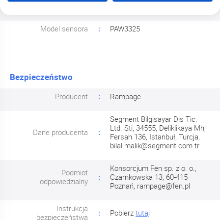
Głębokość
4.2 cm
Model sensora
PAW3325
Bezpieczeństwo
Producent
Rampage
Segment Bilgisayar Dis Tic.
Ltd. Sti, 34555, Deliklikaya Mh,
Dane producenta
Fersah 136, Istanbuł, Turcja,
bilal.malik@segment.com.tr
Konsorcjum Fen sp. z o. o.,
Podmiot
Czarnkowska 13, 60-415
odpowiedzialny
Poznań,
rampage@fen.pl
Instrukcja
Pobierz
tutaj
bezpieczeństwa