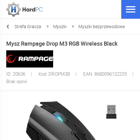
pl
Strefa Gracza
Myszki
Myszki bezprzewodowe
Mysz Rampage Drop M3 RGB Wireless Black
ID: 20636
Kod: DROPM3B
EAN: 8680096122255
Brak opinii