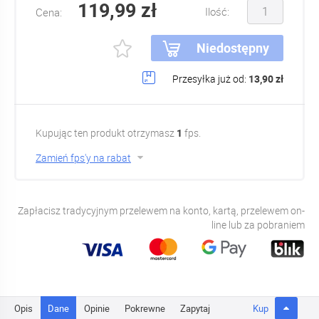
119,99 zł
Ilość:
Cena:
Niedostępny
Przesyłka już od:
13,90 zł
Kupując ten produkt otrzymasz
1
fps.
Zamień fps'y na rabat
Zapłacisz tradycyjnym przelewem na konto, kartą, przelewem on-
line lub za pobraniem
Opis
Dane
Opinie
Pokrewne
Zapytaj
Kup