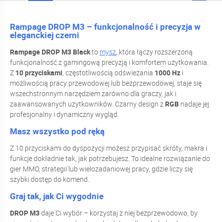
Rampage DROP M3 – funkcjonalność i precyzja w
eleganckiej czerni
Rampage DROP M3 Black
to
mysz
, która łączy rozszerzoną
funkcjonalność z gamingową precyzją i komfortem użytkowania.
Z
10 przyciskami
, częstotliwością odświeżania
1000 Hz
i
możliwością pracy przewodowej lub bezprzewodowej, staje się
wszechstronnym narzędziem zarówno dla graczy, jak i
zaawansowanych użytkowników. Czarny design z
RGB
nadaje jej
profesjonalny i dynamiczny wygląd.
Masz wszystko pod ręką
Z 10 przyciskami do dyspozycji możesz przypisać skróty, makra i
funkcje dokładnie tak, jak potrzebujesz. To idealne rozwiązanie do
gier MMO, strategii lub wielozadaniowej pracy, gdzie liczy się
szybki dostęp do komend.
Graj tak, jak Ci wygodnie
DROP M3
daje Ci wybór – korzystaj z niej bezprzewodowo, by