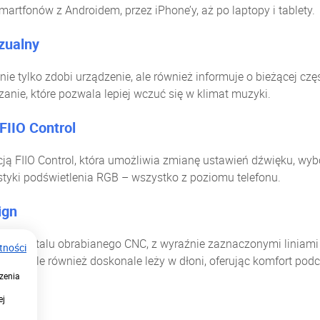
artfonów z Androidem, przez iPhone’y, aż po laptopy i tablety.
zualny
e tylko zdobi urządzenie, ale również informuje o bieżącej czę
zanie, które pozwala lepiej wczuć się w klimat muzyki.
 FIIO Control
ją FIIO Control, która umożliwia zmianę ustawień dźwięku, wybór
tyki podświetlenia RGB – wszystko z poziomu telefonu.
ign
z metalu obrabianego CNC, z wyraźnie zaznaczonymi liniami i
tności
ygląda, ale również doskonale leży w dłoni, oferując komfort p
zenia
ej