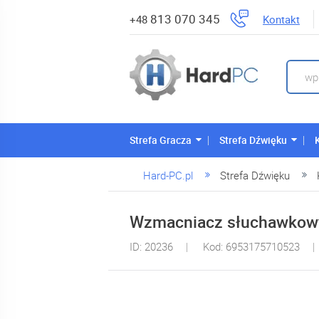
813 070 345
Kontakt
+48
Strefa Gracza
Strefa Dźwięku
Hard-PC.pl
Strefa Dźwięku
Wzmacniacz słuchawkowy
ID: 20236
Kod: 6953175710523