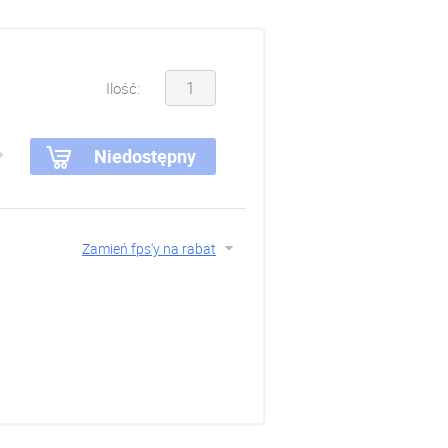
Ilość:
Niedostępny
Zamień fps'y na rabat