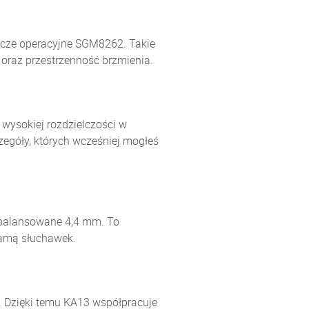
acze operacyjne SGM8262. Takie
oraz przestrzenność brzmienia.
wysokiej rozdzielczości w
egóły, których wcześniej mogłeś
zbalansowane 4,4 mm. To
gamą słuchawek.
g. Dzięki temu KA13 współpracuje