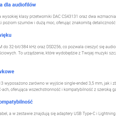
 dla audiofilów
a wysokiej klasy przetworniki DAC CS43131 oraz dwa wzmacni
i poziom szumów i dużą moc, oferując znakomitą detaliczność 
więku
 do 32-bit/384 kHz oraz DSD256, co pozwala cieszyć się audio 
iowych. To urządzenie, które wydobędzie z Twojej muzyki szcz
awkowe
3 wyposażono zarówno w wyjście single-ended 3,5 mm, jak i 
-ach, oferująca wszechstronność i kompatybilność z szeroką 
kompatybilność
bel, a w zestawie znajdują się adaptery USB Type-C i Lightnin