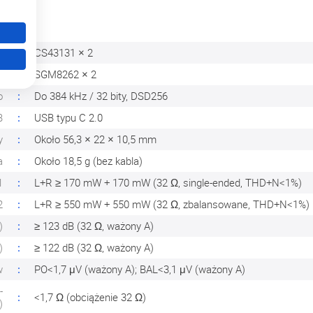
C
CS43131 × 2
o
SGM8262 × 2
o
Do 384 kHz / 32 bity, DSD256
B
USB typu C 2.0
y
Około 56,3 × 22 × 10,5 mm
a
Około 18,5 g (bez kabla)
1
L+R ≥ 170 mW + 170 mW (32 Ω, single-ended, THD+N<1%)
2
L+R ≥ 550 mW + 550 mW (32 Ω, zbalansowane, THD+N<1%)
)
≥ 123 dB (32 Ω, ważony A)
)
≥ 122 dB (32 Ω, ważony A)
w
PO<1,7 μV (ważony A); BAL<3,1 μV (ważony A)
-
<1,7 Ω (obciążenie 32 Ω)
)