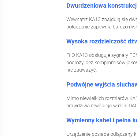
Dwurdzeniowa konstrukcja
Wewnątrz KA13 znajdują się dw
połączenie zapewnia bardzo nisk
Wysoka rozdzielczość dź
FiiO KA13 obsługuje sygnały PCM
podróży, bez kompromisów jakośc
nie zauważyć.
Podwójne wyjścia słuch
Mimo niewielkich rozmiarów KA1
prawdziwa rewolucja w mini DAC
Wymienny kabel i pełna 
Urządzenie posiada odłączany ka