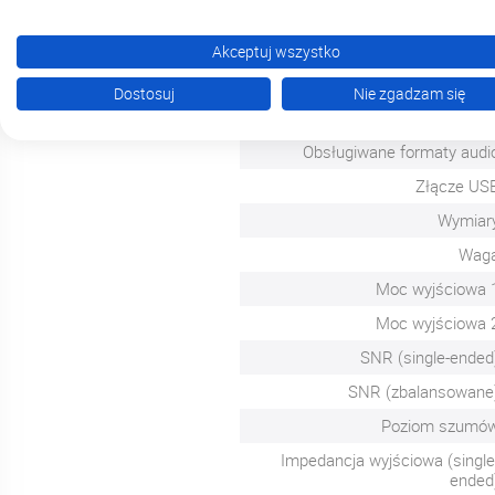
Akceptuj wszystko
Układ DA
Dostosuj
Nie zgadzam się
Układ wzmacniacza operacyjneg
Obsługiwane formaty audi
Złącze US
Wymiar
Wag
Moc wyjściowa 
Moc wyjściowa 
SNR (single-ended
SNR (zbalansowane
Poziom szumó
Impedancja wyjściowa (single
ended