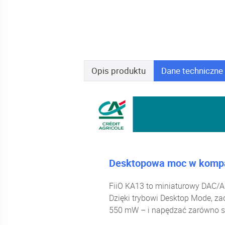
Opis
produktu
Dane
techniczne
Desktopowa moc w kompa
FiiO KA13 to miniaturowy DAC/A
Dzięki trybowi Desktop Mode, z
550 mW – i napędzać zarówno słu