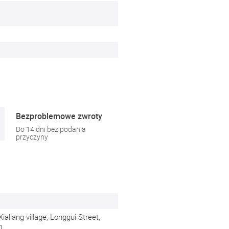
Bezproblemowe zwroty
Do 14 dni bez podania
przyczyny
aliang village, Longgui Street,
m