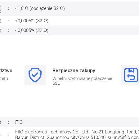
a
<1,8 Ω (obciążenie 32 Ω)
)
)
<0,0005% (32 Ω)
)
<0,0005% (32 Ω)
adztwo
Bezpieczne zakupy
zętu
W pełni szyfrowane połączenie
SSL
t
FiiO
FIIO Electronics Technology Co., Ltd., No.21 Longliang Road, Xi
a
Baiyun District, Guangzhou city,China,510540,
sunny@fiio.co