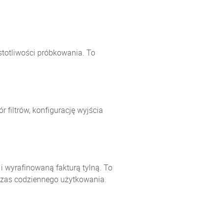
stotliwości próbkowania. To
 filtrów, konfigurację wyjścia
 wyrafinowaną fakturą tylną. To
odczas codziennego użytkowania.