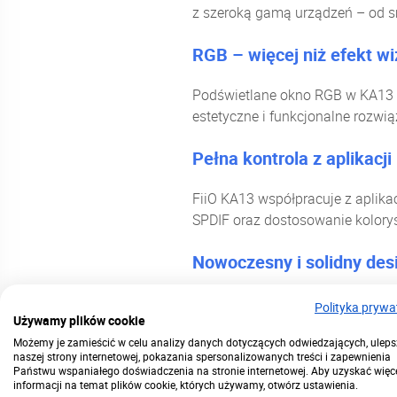
z szeroką gamą urządzeń – od sm
RGB – więcej niż efekt wi
Podświetlane okno RGB w KA13 ni
estetyczne i funkcjonalne rozwią
Pełna kontrola z aplikacji
FiiO KA13 współpracuje z aplikac
SPDIF oraz dostosowanie kolorys
Nowoczesny i solidny des
Obudowa KA13 została wykonana 
Polityka prywa
Używamy plików cookie
urządzenie nie tylko świetnie w
Możemy je zamieścić w celu analizy danych dotyczących odwiedzających, uleps
naszej strony internetowej, pokazania spersonalizowanych treści i zapewnienia
Państwu wspaniałego doświadczenia na stronie internetowej. Aby uzyskać więc
informacji na temat plików cookie, których używamy, otwórz ustawienia.
Dane techniczne