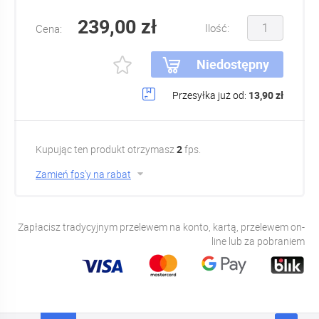
239,00 zł
Ilość:
Cena:
Niedostępny
Przesyłka już od:
13,90 zł
Kupując ten produkt otrzymasz
2
fps.
Zamień fps'y na rabat
Zapłacisz tradycyjnym przelewem na konto, kartą, przelewem on-
line lub za pobraniem