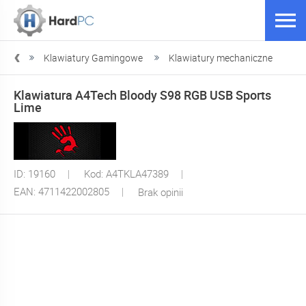
acza
Klawiatury Gamingowe
Klawiatury mechaniczne
Klawiatura A4Tech Bloody S98 RGB USB Sports
Lime
ID: 19160
Kod: A4TKLA47389
EAN: 4711422002805
Brak opinii