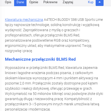
Opis
Dane
Opinie
Pokrewne
Zapytaj
Kup
Klawiatura mechaniczna
A4TECH BLOODY S98 USB Sports Lime
łączy najnowsze technologie, solidną konstrukcję i wyjątkową
wydajność. Zaprojektowana z myślą o graczach i
profesjonalistach, oferuje przełączniki BLMS Red,
personalizowane podświetlenie RGB oraz kompaktowy,
ergonomiczny układ, aby maksymalnie usprawnić Twoją
rozgrywkę i pracę.
Mechaniczne przełączniki BLMS Red
Wyposażona w przełączniki BLMS Red, klawiatura zapewnia
liniowe i łagodne wrażenia podczas pisania, z całkowitym
skokiem klawisza wynoszącym 4 mm i punktem aktywacji na
poziomie 2,0 mm. Przełączniki zostały dostrojone pod kątem
szybkości i reakcji dotykowej, oferując przewagę w grach.
Wytrzymałość na 50 milionów kliknięć oraz podwójne złote styki
gwarantują długą i niezawodną pracę. Kompatybilność z
przełącznikami 3- i 5-pinowymi innych marek umożliwia łatwą
personalizację i modernizację.