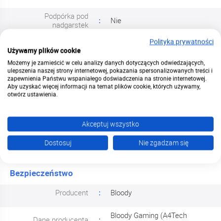
Podpórka pod
Nie
nadgarstek
Polityka prywatności
Podświetlenie klawiszy
RGB
Używamy plików cookie
Możemy je zamieścić w celu analizy danych dotyczących odwiedzających,
Transmisja danych
USB
ulepszenia naszej strony internetowej, pokazania spersonalizowanych treści i
zapewnienia Państwu wspaniałego doświadczenia na stronie internetowej.
Aby uzyskać więcej informacji na temat plików cookie, których używamy,
Technologia Light
otwórz ustawienia.
Nie
Strike
Rodzaj switcha
Akceptuj wszystko
BLMS Red
Dostosuj
Nie zgadzam się
Bezpieczeństwo
Producent
Bloody
Bloody Gaming (A4Tech
Dane producenta