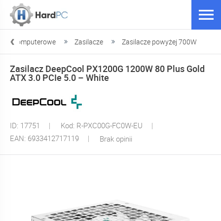
poły komputerowe
Zasilacze
Zasilacze powyżej 700W
Zasilacz DeepCool PX1200G 1200W 80 Plus Gold
ATX 3.0 PCIe 5.0 – White
ID: 17751
Kod: R-PXC00G-FC0W-EU
EAN: 6933412717119
Brak opinii