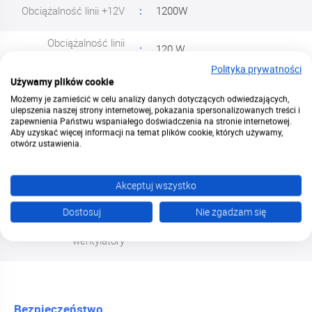
Obciążalność linii +12V
1200W
Obciążalność linii
120 W
+3.3V i +5V
Polityka prywatności
Używamy plików cookie
Liczba złącz PCI-E
3
Możemy je zamieścić w celu analizy danych dotyczących odwiedzających,
ulepszenia naszej strony internetowej, pokazania spersonalizowanych treści i
Liczba złącz SATA
8
zapewnienia Państwu wspaniałego doświadczenia na stronie internetowej.
Aby uzyskać więcej informacji na temat plików cookie, których używamy,
otwórz ustawienia.
Liczba złącz Molex
4
ATX 20+4-pin
Akceptuj wszystko
Pozostałe złącza
EPS 2x 4+4pin
Dostosuj
Nie zgadzam się
Zainstalowane
1
wentylatory
Bezpieczeństwo