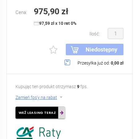
975,90 zł
Cena:
97,59 zł x 10 rat 0%
Ilość:
Niedostępny
Przesyłka już od:
0,00 zł
Kupując ten produkt otrzymasz
9
fps.
Zamień fps'y na rabat
WEŹ LEASING TERAZ