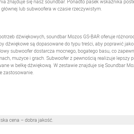
enia znajduje się nasz soundbar. Ponadto pasek wskaźnika pos
 głównej lub subwoofera w czasie rzeczywistym.
potrzeb dźwiękowych, soundbar Mozos GS-BAR oferuje różnorod
yby dźwiękowe są dopasowane do typu treści, aby poprawić jako
owy subwoofer dostarcza mocnego, bogatego basu, co zapewnia
ach, muzyce i grach. Subwoofer z pewnością realizuje lepszy 
ane w belkę dźwiękową. W zestawie znajduje się Soundbar Mo
e zastosowanie.
ska cena – dobra jakość.