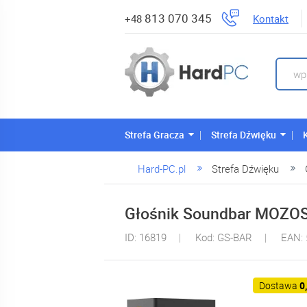
813 070 345
Kontakt
+48
Strefa Gracza
Strefa Dźwięku
Hard-PC.pl
Strefa Dźwięku
Głośnik Soundbar MOZO
ID: 16819
Kod: GS-BAR
EAN:
Dostawa
0