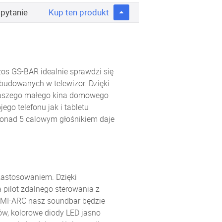
 pytanie
Kup
ten produkt
zos GS-BAR idealnie sprawdzi się
budowanych w telewizor. Dzięki
naszego małego kina domowego
go telefonu jak i tabletu
ponad 5 calowym głośnikiem daje
zastosowaniem. Dzięki
ilot zdalnego sterowania z
DMI-ARC nasz soundbar będzie
ów, kolorowe diody LED jasno