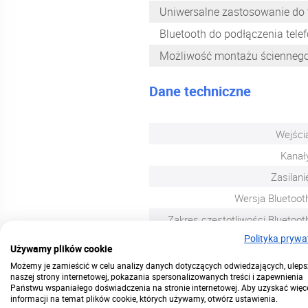
Uniwersalne zastosowanie do t
Bluetooth do podłączenia telefo
Możliwość montażu ściennego
Dane techniczne
Wejści
Kanał
Zasilani
Wersja Bluetoot
Zakres częstotliwości Bluetoot
Polityka prywa
Pasmo przenoszeni
Używamy plików cookie
Rozmiar soundbar
Możemy je zamieścić w celu analizy danych dotyczących odwiedzających, uleps
naszej strony internetowej, pokazania spersonalizowanych treści i zapewnienia
Subwoofer przewodow
Państwu wspaniałego doświadczenia na stronie internetowej. Aby uzyskać więc
informacji na temat plików cookie, których używamy, otwórz ustawienia.
Rozmia