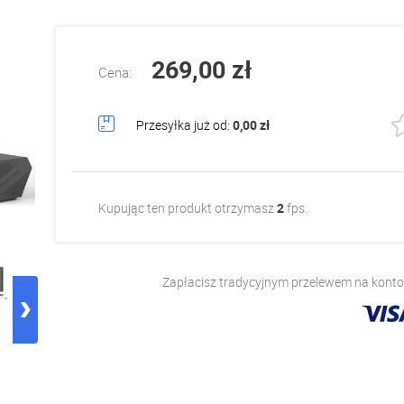
269,00 zł
Cena:
Przesyłka już od:
0,00 zł
Kupując ten produkt otrzymasz
2
fps.
Zapłacisz tradycyjnym przelewem na konto,