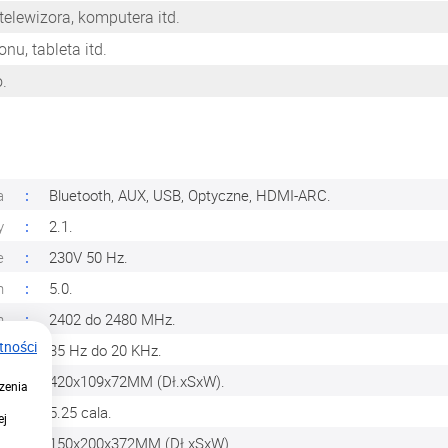
elewizora, komputera itd.
nu, tableta itd.
.
a
Bluetooth, AUX, USB, Optyczne, HDMI-ARC.
y
2.1.
e
230V 50 Hz.
h
5.0.
h
2402 do 2480 MHz.
tności
a
35 Hz do 20 KHz.
a
420x109x72MM (Dł.xSxW).
zenia
y
5.25 cala.
ej
r
150x200x372MM (Dł.xSxW).