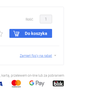
Ilość:
Do koszyka
Zamień fps'y na rabat
 kartą, przelewem on-line lub za pobraniem