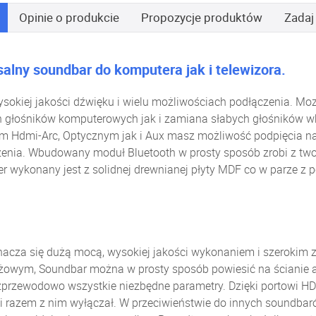
Opinie
o produkcie
Propozycje produktów
Zadaj
lny soundbar do komputera jak i telewizora.
sokiej jakości dźwięku i wielu możliwościach podłączenia. Mo
ch głośników komputerowych jak i zamiana słabych głośników w
 Hdmi-Arc, Optycznym jak i Aux masz możliwość podpięcia 
nia. Wbudowany moduł Bluetooth w prosty sposób zrobi z twoje
r wykonany jest z solidnej drewnianej płyty MDF co w parze z 
nacza się dużą mocą, wysokiej jakości wykonaniem i szerokim 
m, Soundbar można w prosty sposób powiesić na ścianie a p
zprzewodowo wszystkie niezbędne parametry. Dzięki portowi H
 i razem z nim wyłączał. W przeciwieństwie do innych soundbar