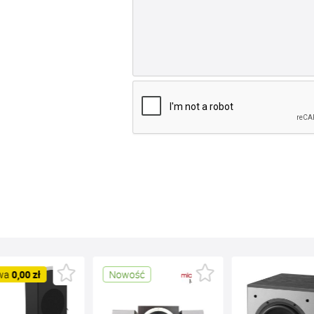
wa
0,00 zł
Nowość