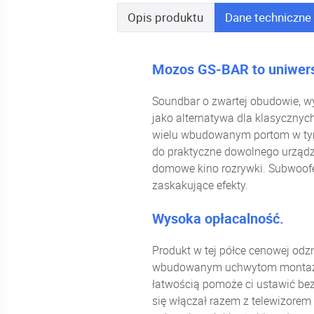
Opis
produktu
Dane
techniczne
Mozos GS-BAR to uniwersa
Soundbar o zwartej obudowie, wy
jako alternatywa dla klasyczny
wielu wbudowanym portom w tym
do praktyczne dowolnego urządze
domowe kino rozrywki. Subwoofe
zaskakujące efekty.
Wysoka opłacalność.
Produkt w tej półce cenowej odz
wbudowanym uchwytom montażowy
łatwością pomoże ci ustawić be
się włączał razem z telewizorem