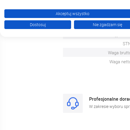
Zasilanie wejściow
Akceptuj wszystko
Materia
Dostosuj
Nie zgadzam się
Zniekształceni
Moc wyjściow
ST
Waga brutt
Waga nett
Profesjonalne dor
W zakresie wyboru spr