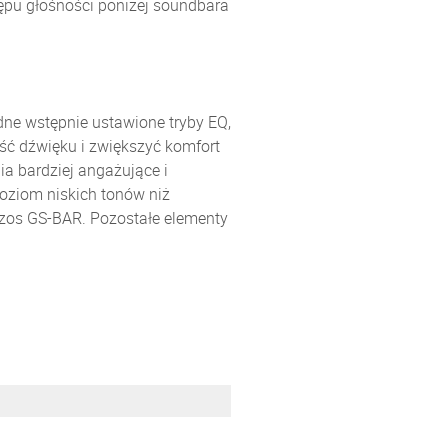
tępu głośności poniżej soundbara
ne wstępnie ustawione tryby EQ,
ść dźwięku i zwiększyć komfort
 bardziej angażujące i
poziom niskich tonów niż
zos GS-BAR. Pozostałe elementy