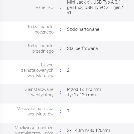
Mini Jack x1, USB Typ-A 3.1
Panel I/O
gen1 x2, USB Typ-C 3.1 gen2
x1
Rodzaj panelu
Szkło hartowane
bocznego
Rodzaj panelu
Stal perfrowana
przedniego
Liczba
zainstalowanych
2
wentylatorów
Zainstalowane
Przód 1x 120 mm
wentylatory
Tył 1x 120 mm
Maksymalna liczba
7
wentylatorów
Możliwość montażu
2x 140mm/3x 120mm
wentylatorów - góra