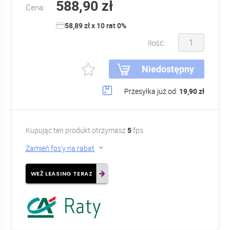
588,90 zł
Cena:
58,89 zł x 10 rat 0%
Ilość:
Niedostępny
Przesyłka już od:
19,90 zł
Kupując ten produkt otrzymasz
5
fps.
Zamień fps'y na rabat
WEŹ LEASING TERAZ