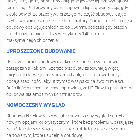
Odkryliśmy górny panel, aby osiągnąć jeszcze lepszą wydajność
termiczną. Perforowany panel zapewnia lepszą wentylację, gdy
ciepłe powietrze przepływa przez górną część obudowy, dając
użytkownikom jeszcze lepsze temperatury. Górna i przednia część
obudowy obsługuje chłodnice do 360mm, podczas gdy przedni
panel może pomieścić trzy wentylatory 140mm dla
maksymalnego chłodzenia.
UPROSZCZONE BUDOWANIE
Usprawnij proces budowy dzięki ulepszonemu systemowi
zarządzania kablami. Szersze przepusty zapewniają więcej
miejsca do łatwego prowadzenia kabli, a dodatkowe haczyki
dodają stabilności, aby utrzymać wszystko na swoim miejscu.
Duża ilość miejsca i prześwit sprawiają, że H7 Flow to przestronna
obudowa dla ambitnych konstruktorów.
NOWOCZESNY WYGLĄD
Obudowa H7 Flow łączy w sobie nowoczesny wygląd serii H z
nowymi opcjami kolorystycznymi, które bez problemu wpasują się
w każdą estetykę. Każdy kolor znakomicie łączy się ze szkłem
hartowanym, które uzupełnia obudowę.