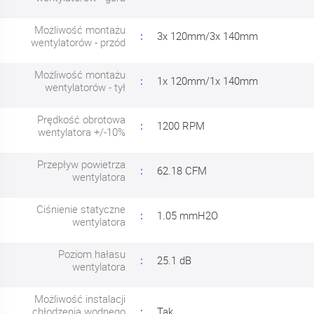
Możliwość montażu
3x 120mm/3x 140mm
wentylatorów - przód
Możliwość montażu
1x 120mm/1x 140mm
wentylatorów - tył
Prędkość obrotowa
1200 RPM
wentylatora +/-10%
Przepływ powietrza
62.18 CFM
wentylatora
Ciśnienie statyczne
1.05 mmH2O
wentylatora
Poziom hałasu
25.1 dB
wentylatora
Możliwość instalacji
chłodzenia wodnego
Tak