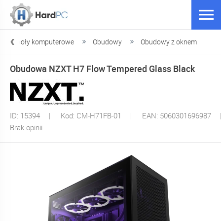
odzespoły komputerowe
Obudowy
Obudowy z oknem
Obudowa NZXT H7 Flow Tempered Glass Black
ID: 15394
Kod: CM-H71FB-01
EAN: 5060301696987
Brak opinii