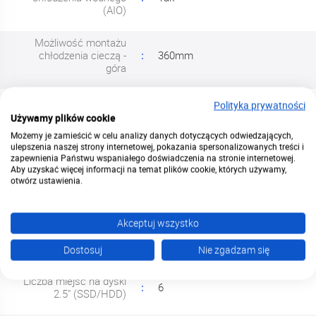
(AIO)
Możliwość montażu
chłodzenia cieczą -
360mm
góra
Możliwość montażu
Polityka prywatności
chłodzenia cieczą -
360mm
Używamy plików cookie
przód
Możemy je zamieścić w celu analizy danych dotyczących odwiedzających,
ulepszenia naszej strony internetowej, pokazania spersonalizowanych treści i
Możliwość montażu
zapewnienia Państwu wspaniałego doświadczenia na stronie internetowej.
140mm
Aby uzyskać więcej informacji na temat plików cookie, których używamy,
chłodzenia cieczą - tył
otwórz ustawienia.
Podświetlenie
Nie
Akceptuj wszystko
Liczba gniazd
7
rozszerzeń
Dostosuj
Nie zgadzam się
Liczba miejsc na dyski
6
2.5" (SSD/HDD)