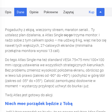
Opis
Dane
Opinie
Pokrewne
Zapytaj
Kup
Pogaduchy z ekipą, wieczorny stream, maraton seriali... Ty
ustalasz plan działania, a Atlas Single
się go
trzyma monitor. I
radzi sobie z tym całkiem spoko – ma udźwig 8 kg, więc nie boi się
nawet tych większych, 27-calowych ekranów (minimalna
przekątna monitora wynosi 13 cali).
Do tego Atlas Single ma też standard VESA 75×75 mm/100×100
mm i opcję ustawienia we wszystkich strategicznych kierunkach.
Bez problemu zmienisz wysokość położenia ekranu, obrócisz go
w lewo lub prawo (zakres od -90° do +90°) i pochylisz w górę/dół
(zakres od -35° do +35°). Całość zamontujesz dosłownie w
moment – wystarczy przykręcić uchwyt do biurka i już.
Twój Atlas jest gotowy do akcji.
Niech
moc
porządek będzie z Tobą
Jeśli lubisz porządek na biurku, to na pewno polubisz Atlas Single.