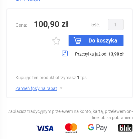
100,90 zł
Ilość:
Cena:
Do koszyka
Przesyłka już od:
13,90 zł
Kupując ten produkt otrzymasz
1
fps.
Zamień fps'y na rabat
Zapłacisz tradycyjnym przelewem na konto, kartą, przelewem on-
line lub za pobraniem