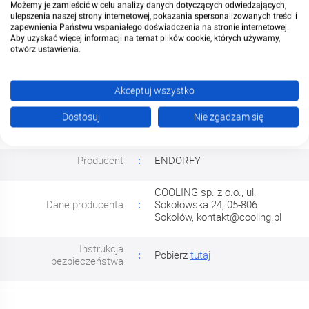
Możemy je zamieścić w celu analizy danych dotyczących odwiedzających,
ulepszenia naszej strony internetowej, pokazania spersonalizowanych treści i
Obrót lewo/prawo -90° do +90°
zapewnienia Państwu wspaniałego doświadczenia na stronie internetowej.
Aby uzyskać więcej informacji na temat plików cookie, których używamy,
Odchylanie góra/dół -35° do
Zakres regulacji
otwórz ustawienia.
+35°
Rotacja 360° (pivot)
Akceptuj wszystko
Dostosuj
Nie zgadzam się
Bezpieczeństwo
Producent
ENDORFY
COOLING sp. z o.o., ul.
Dane producenta
Sokołowska 24, 05-806
Sokołów,
kontakt@cooling.pl
Instrukcja
Pobierz
tutaj
bezpieczeństwa