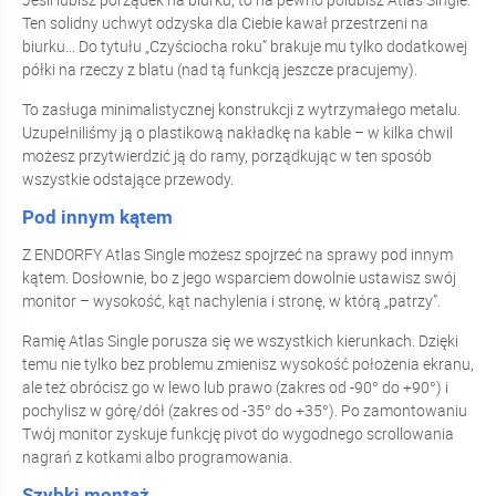
Ten solidny uchwyt odzyska dla Ciebie kawał przestrzeni na
biurku... Do tytułu „Czyściocha roku” brakuje mu tylko dodatkowej
półki na rzeczy z blatu (nad tą funkcją jeszcze pracujemy).
To zasługa minimalistycznej konstrukcji z wytrzymałego metalu.
Uzupełniliśmy ją o plastikową nakładkę na kable – w kilka chwil
możesz przytwierdzić ją do ramy, porządkując w ten sposób
wszystkie odstające przewody.
Pod innym kątem
Z ENDORFY Atlas Single możesz spojrzeć na sprawy pod innym
kątem. Dosłownie, bo z jego wsparciem dowolnie ustawisz swój
monitor – wysokość, kąt nachylenia i stronę, w którą „patrzy”.
Ramię Atlas Single porusza się we wszystkich kierunkach. Dzięki
temu nie tylko bez problemu zmienisz wysokość położenia ekranu,
ale też obrócisz go w lewo lub prawo (zakres od -90° do +90°) i
pochylisz w górę/dół (zakres od -35° do +35°). Po zamontowaniu
Twój monitor zyskuje funkcję pivot do wygodnego scrollowania
nagrań z kotkami albo programowania.
Szybki
montaż