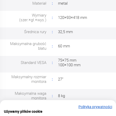
Materiał
metal
Wymiary
120×93×418 mm
(szer.×gł.×wys.)
Średnica rury
32,5 mm
Maksymalna grubość
60 mm
blatu
75×75 mm
Standard VESA
100×100 mm
Maksymalny rozmiar
27”
monitora
Maksymalna waga
8 kg
monitora
Polityka prywatności
Maksymalna
Używamy plików cookie
40 cm
wysokość monitora