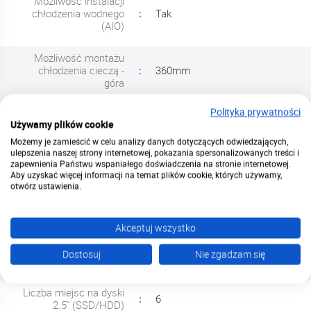
Możliwość instalacji
chłodzenia wodnego
Tak
(AIO)
Możliwość montażu
chłodzenia cieczą -
360mm
góra
Polityka prywatności
Możliwość montażu
Używamy plików cookie
chłodzenia cieczą -
360mm
przód
Możemy je zamieścić w celu analizy danych dotyczących odwiedzających,
ulepszenia naszej strony internetowej, pokazania spersonalizowanych treści i
zapewnienia Państwu wspaniałego doświadczenia na stronie internetowej.
Możliwość montażu
Aby uzyskać więcej informacji na temat plików cookie, których używamy,
140mm
chłodzenia cieczą - tył
otwórz ustawienia.
Podświetlenie
Nie
Akceptuj wszystko
Liczba gniazd
7
Dostosuj
Nie zgadzam się
rozszerzeń
Liczba miejsc na dyski
6
2.5" (SSD/HDD)