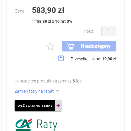
583,90 zł
Cena:
58,39 zł x 10 rat 0%
Ilość:
Niedostępny
Przesyłka już od:
19,90 zł
Kupując ten produkt otrzymasz
5
fps.
Zamień fps'y na rabat
WEŹ LEASING TERAZ