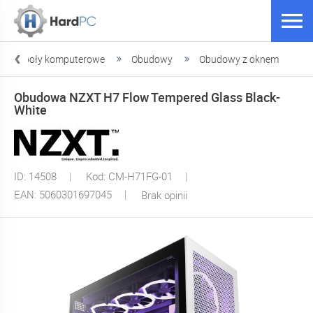
odzespoły komputerowe
Obudowy
Obudowy z oknem
Obudowa NZXT H7 Flow Tempered Glass Black-
White
ID: 14508
Kod: CM-H71FG-01
EAN: 5060301697045
Brak opinii