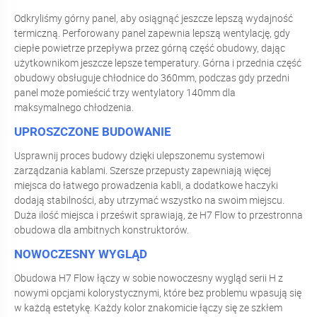
Odkryliśmy górny panel, aby osiągnąć jeszcze lepszą wydajność
termiczną. Perforowany panel zapewnia lepszą wentylację, gdy
ciepłe powietrze przepływa przez górną część obudowy, dając
użytkownikom jeszcze lepsze temperatury. Górna i przednia część
obudowy obsługuje chłodnice do 360mm, podczas gdy przedni
panel może pomieścić trzy wentylatory 140mm dla
maksymalnego chłodzenia.
UPROSZCZONE BUDOWANIE
Usprawnij proces budowy dzięki ulepszonemu systemowi
zarządzania kablami. Szersze przepusty zapewniają więcej
miejsca do łatwego prowadzenia kabli, a dodatkowe haczyki
dodają stabilności, aby utrzymać wszystko na swoim miejscu.
Duża ilość miejsca i prześwit sprawiają, że H7 Flow to przestronna
obudowa dla ambitnych konstruktorów.
NOWOCZESNY WYGLĄD
Obudowa H7 Flow łączy w sobie nowoczesny wygląd serii H z
nowymi opcjami kolorystycznymi, które bez problemu wpasują się
w każdą estetykę. Każdy kolor znakomicie łączy się ze szkłem