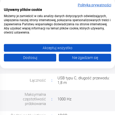
Maksymalna szybkość
Polityka prywatności
2,54 m/s
śledzenia
Używamy plików cookie
Możemy je zamieścić w celu analizy danych dotyczących odwiedzających,
ulepszenia naszej strony internetowej, pokazania spersonalizowanych treści i
Maksymalna czułość
8 000 DPI
zapewnienia Państwu wspaniałego doświadczenia na stronie internetowej.
Aby uzyskać więcej informacji na temat plików cookie, których używamy,
otwórz ustawienia.
Standardowe profile
400, 800, 1000, 1500, 2000,
DPI
3000
Akceptuj wszystko
Mikroprzełączniki
Kailh GM 4.0
Dostosuj
Nie zgadzam się
Żywotność
60 milionów kliknięć
mikroprzełączników
USB typu C, długość przewodu:
Łączność
1,8 m
Maksymalna
częstotliwość
1000 Hz
próbkowania