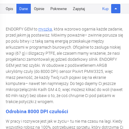
Opis
Dane
Opinie
Pokrewne
Zapytaj
Kup
ENDORFY GEM to
myszka
, która wzorowo ogarnia każde zadanie,
przed jakim ją postawisz. Mówimy poważnie– zwinnie porusza się
po polu bitwy i z taką samą energią przeskakuje między
arkuszami w programach biurowych. Oficjalnie to zasługa niskiej
wagi (67 g) i ślizgaczy PTFE, ale czasem mamy wrażenie, że nasi
projektanci zamontowali jej gdzieś dodatkowy silnik. ENDORFY
GEM jest też szybki. W obudowie z podświetleniem ARGB
ukryliśmy czuły (do 8000 DPI) sensor PixArt PMW3325, więc
masz pewność, że każdy Twój ruch pojawi się na ekranie
komputera– nawet ten najmniejszy. Do tego dajemy Ci jeszcze
mikroprzełączniki Kailh GM 4.0, więc możesz klikać do woli (nawet
60 mln razy!) bez obaw o to, że coś chrupnie Ci pod palcami w
trakcie potyczki z wrogiem.
Odrobina 8000 DPI czułości
W pracy i rozrywce jest jak w życiu– tu nie ma czasu na lagi. Kiedy
wszystko robisz na 100%, potrzebujesz sprzętu, który dotrzyma Ci