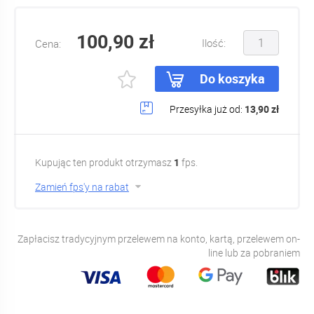
100,90 zł
Ilość:
Cena:
Do koszyka
Przesyłka już od:
13,90 zł
Kupując ten produkt otrzymasz
1
fps.
Zamień fps'y na rabat
Zapłacisz tradycyjnym przelewem na konto, kartą, przelewem on-
line lub za pobraniem