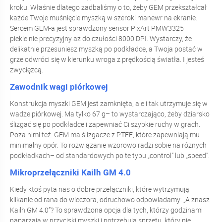
kroku. Właśnie dlatego zadbaliśmy o to, żeby GEM przekształcał
każde Twoje muśnięcie myszką w szeroki manewr na ekranie.
Sercem GEM-a jest sprawdzony sensor PixArt PMW3325–
piekielnie precyzyjny aż do czułości 8000 DPI. Wystarczy, że
delikatnie przesuniesz myszką po podkładce, a Twoja postać w
grze odwróci się w kierunku wroga z prędkością światła. I jesteś
zwycięzcą.
Zawodnik wagi piórkowej
Konstrukcja myszki GEM jest zamknięta, ale i tak utrzymuje się w
wadze piórkowej. Ma tylko 67 g– to wystarczająco, żeby dziarsko
ślizgać się po podkładce i zapewniać Ci szybkie ruchy w grach.
Poza nimi też. GEM ma ślizgacze z PTFE, które zapewniają mu
minimalny opór. To rozwiązanie wzorowo radzi sobie na różnych
podkładkach– od standardowych po te typu „control” lub „speed”.
Mikroprzełączniki Kailh GM 4.0
Kiedy ktoś pyta nas o dobre przełączniki, które wytrzymują
klikanie od rana do wieczora, odruchowo odpowiadamy: „A znasz
Kailh GM 4.0”? To sprawdzona opcja dla tych, którzy godzinami
naparzają w przyciski myszki i potrzebują sprzętu, który nie