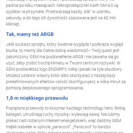
padnie po kilku miesiącach. Mikroprzełączniki Kailh GM 4.0 są
szybkie i wytrzymałe. Przetwarzają każdy „klik” w ułamku
sekundy, a do tego ich żywotność szacowana jest na 60 mln
kliknięć.
Tak, mamy też ARGB
Jeśli szukasz sprzętu, który świetnie wygląda i podkręca wygląd
biurka, to mamy dla Ciebie dobrą wiadomość– Twój quest jest
zakończony. GEM ma podświetlenie ARGB i nie zawaha się go
użyć, żeby zrobić trochę klimatu w Twoim centrum rozrywki. W
GEM podświetlisz logo ENDORFY, rolkę i pasek na tyle obudowy.
Możesz ustawić własny kolor albo skorzystać z naszej bazy
predefiniowanych efektów całość skonfigurujesz w kilka minut za
pomocą dedykowanego oprogramowania.
1,8 m miękkiego przewodu
Poplątane przewody to koszmar każdego technology hero. Robią
bałagan, utrudniają ruchy myszką i wylewają kawę. Nie lubimy
płakać nad rozlanym mlekiem energetykiem, więc daliśmy GEM
miękki kabelek w oplocie „paracord”. „Paracord” to bardzo
elastyczny splot, który osłania przewód myszki i zabezpiecza go