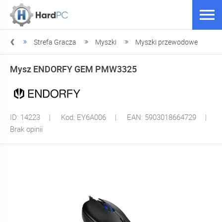
PC.pl
Strefa Gracza
Myszki
Myszki przewodowe
Mysz ENDORFY GEM PMW3325
ID: 14223
Kod: EY6A006
EAN: 5903018664729
Brak opinii