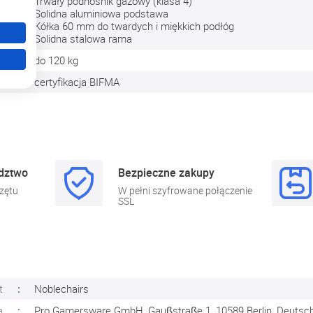
y
Trwały podnośnik gazowy (klasa 4)
Solidna aluminiowa podstawa
Kółka 60 mm do twardych i miękkich podłóg
Solidna stalowa rama
ć
do 120 kg
y
certyfikacja BIFMA
adztwo
Bezpieczne zakupy
zętu
W pełni szyfrowane połączenie
SSL
t
Noblechairs
a
Pro Gamersware GmbH, Gaußstraße 1, 10589 Berlin, Deutsc