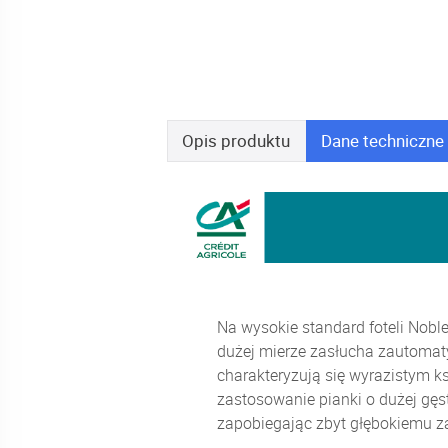
Opis
produktu
Dane
techniczne
Na wysokie standard foteli Noble
dużej mierze zasłucha zautomaty
charakteryzują się wyrazistym k
zastosowanie pianki o dużej gęs
zapobiegając zbyt głębokiemu za