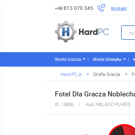
813 070 345
Kontakt
+48
Strefa Gracza
Strefa Dźwięku
Hard-PC.pl
Strefa Gracza
F
Fotel Dla Gracza Noblec
ID: 13806
Kod: NBL-ECC-PU-RED