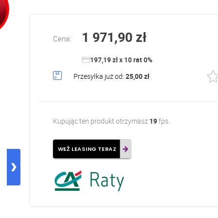
1 971,90 zł
Cena:
197,19 zł x 10 rat 0%
Przesyłka już od:
25,00 zł
Kupując ten produkt otrzymasz
19
fps.
WEŹ LEASING TERAZ