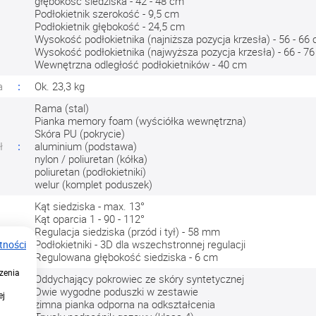
głębokość siedziska - 42 - 48 cm
Podłokietnik szerokość - 9,5 cm
Podłokietnik głębokość - 24,5 cm
Wysokość podłokietnika (najniższa pozycja krzesła) - 56 - 66
Wysokość podłokietnika (najwyższa pozycja krzesła) - 66 - 7
Wewnętrzna odległość podłokietników - 40 cm
a
Ok. 23,3 kg
Rama (stal)
Pianka memory foam (wyściółka wewnętrzna)
Skóra PU (pokrycie)
ł
aluminium (podstawa)
nylon / poliuretan (kółka)
poliuretan (podłokietniki)
welur (komplet poduszek)
Kąt siedziska - max. 13°
Kąt oparcia 1 - 90 - 112°
a
Regulacja siedziska (przód i tył) - 58 mm
Podłokietniki - 3D dla wszechstronnej regulacji
tności
Regulowana głębokość siedziska - 6 cm
zenia
Oddychający pokrowiec ze skóry syntetycznej
Dwie wygodne poduszki w zestawie
ej
zimna pianka odporna na odkształcenia