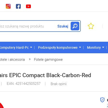
Szukaj
Komputery Hard-Pc
Podzespoły komputerowe
Monitory
otele i akcesoria
Fotele gamingowe
hairs EPIC Compact Black-Carbon-Red
EAN: 4251442505257
Brak opinii