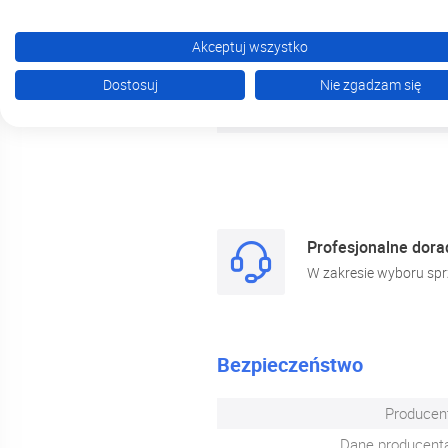
Cech
Akceptuj wszystko
Dostosuj
Nie zgadzam się
Wytrzymałoś
Certyfikat
Profesjonalne dor
W zakresie wyboru spr
Bezpieczeństwo
Producen
Dane producent