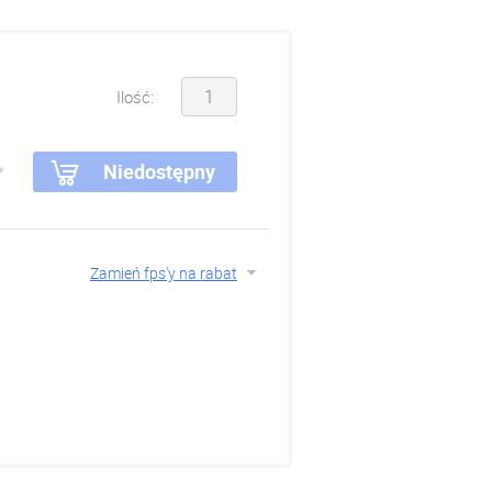
Ilość:
Niedostępny
Zamień fps'y na rabat