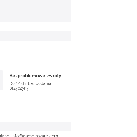
Bezproblemowe zwroty
Do 14 dni bez podania
przyczyny
hland,
info@gamersware.com