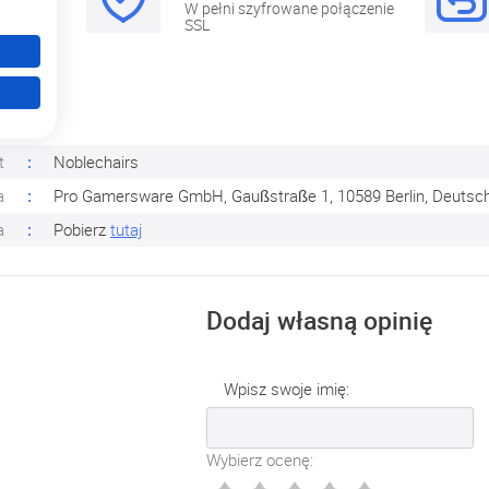
zętu
W pełni szyfrowane połączenie
SSL
t
Noblechairs
a
Pro Gamersware GmbH, Gaußstraße 1, 10589 Berlin, Deutsc
a
Pobierz
tutaj
Dodaj własną opinię
Wpisz swoje imię:
Wybierz ocenę: