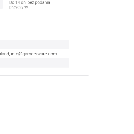
Do 14 dni bez podania
przyczyny
hland,
info@gamersware.com