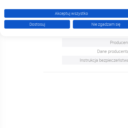
W zakresie wyboru spr
Akceptuj wszystko
Dostosuj
Nie zgadzam się
Bezpieczeństwo
Producen
Dane producent
Instrukcja bezpieczeństw