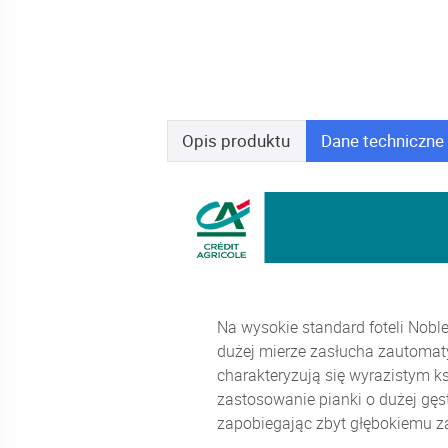
Opis
produktu
Dane
techniczne
Na wysokie standard foteli Noble
dużej mierze zasłucha zautomaty
charakteryzują się wyrazistym k
zastosowanie pianki o dużej gęs
zapobiegając zbyt głębokiemu za