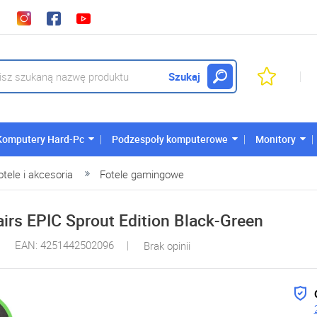
Szukaj
Komputery Hard-Pc
Podzespoły komputerowe
Monitory
otele i akcesoria
Fotele gamingowe
irs EPIC Sprout Edition Black-Green
EAN: 4251442502096
Brak opinii