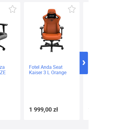
Fotel Anda Seat
Fotel Dla Gracza
Fotel 
Kaiser 3 L Orange
Noblechairs HERO
Kaiser
Black-Gold
PVC Si
1 999,00 zł
2 179,90 zł
1 599