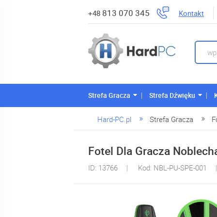
813 070 345
Kontakt
+48
Strefa Gracza
Strefa Dźwięku
Hard-PC.pl
Strefa Gracza
F
Fotel Dla Gracza Noblecha
ID: 13766
Kod: NBL-PU-SPE-001