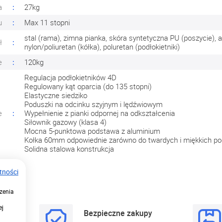
a
27kg
u
Max 11 stopni
stal (rama), zimna pianka, skóra syntetyczna PU (poszycie),
ł
nylon/poliuretan (kółka), poluretan (podłokietniki)
e
120kg
Regulacja podłokietników 4D
Regulowany kąt oparcia (do 135 stopni)
Elastyczne siedziko
Poduszki na odcinku szyjnym i lędźwiowym
e
Wypełnienie z pianki odpornej na odkształcenia
Siłownik gazowy (klasa 4)
Mocna 5-punktowa podstawa z aluminium
Kołka 60mm odpowiednie zarówno do twardych i miękkich po
Solidna stalowa konstrukcja
tności
zenia
ej
adztwo
Bezpieczne zakupy