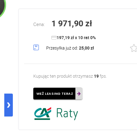
1 971,90 zł
Cena:
197,19 zł x 10 rat 0%
Przesyłka już od:
25,00 zł
Kupując ten produkt otrzymasz
19
fps.
WEŹ LEASING TERAZ