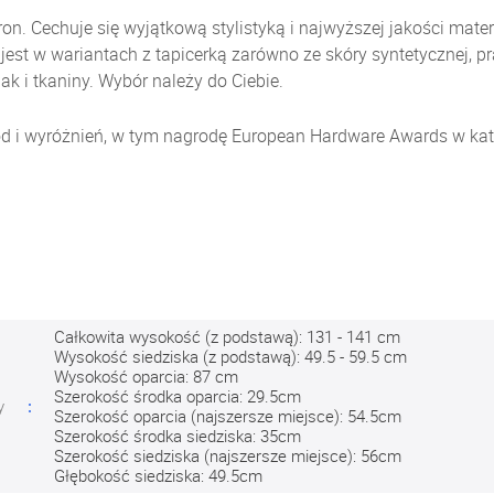
on. Cechuje się wyjątkową stylistyką i najwyższej jakości mate
y jest w wariantach z tapicerką zarówno ze skóry syntetycznej,
ak i tkaniny. Wybór należy do Ciebie.
ód i wyróżnień, w tym nagrodę European Hardware Awards w kat
Całkowita wysokość (z podstawą): 131 - 141 cm
Wysokość siedziska (z podstawą): 49.5 - 59.5 cm
Wysokość oparcia: 87 cm
Szerokość środka oparcia: 29.5cm
y
Szerokość oparcia (najszersze miejsce): 54.5cm
Szerokość środka siedziska: 35cm
Szerokość siedziska (najszersze miejsce): 56cm
Głębokość siedziska: 49.5cm