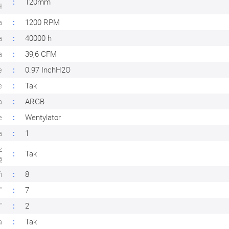
120mm
ł
a
1200 RPM
a
40000 h
a
39,6 CFM
e
0.97 InchH2O
e
Tak
a
ARGB
e
Wentylator
a
1
z
Tak
ą
ń
8
"
7
"
2
a
Tak