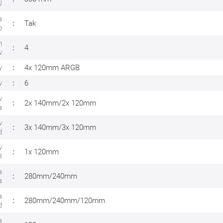
U
a
Tak
o
h
4
w
y
4x 120mm ARGB
w
6
w
2x 140mm/2x 120mm
a
w
3x 140mm/3x 120mm
d
w
1x 120mm
ł
a
280mm/240mm
a
a
280mm/240mm/120mm
d
a