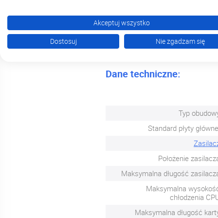
Gniazda rozszerzeń posiadają pr
Akceptuj wszystko
potrzebne i zakręcaj, gdy gniaz
Skorzystaj z bocznego panelu ze
Dostosuj
Nie zgadzam się
Dane techniczne:
Typ obudow
Standard płyty główne
Zasilac
Położenie zasilacz
Maksymalna długość zasilacz
Maksymalna wysokoś
chłodzenia CP
Maksymalna długość kart