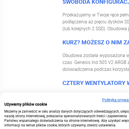
SWOBODA KONFIGURACJ
Przekazujemy w Twoje ręce pełn
podłączenia aż pięciu dysków S
(lub kolejnych 2 SSD). Obudowa 
KURZ? MOŻESZ O NIM 
Obudowa została wyposażona w fi
czas. Genesis Irid 505 V2 ARGB
doświadczenia podczas korzyst
CZTERY WENTYLATORY 
Obudowę wyposażono w cztery so
Polityka prywa
zamontowanie dwóch dodatkowyc
Używamy plików cookie
mieć w sobie nawet sześć wenty
Możemy je zamieścić w celu analizy danych dotyczących odwiedzających, uleps
naszej strony internetowej, pokazania spersonalizowanych treści i zapewnienia
Państwu wspaniałego doświadczenia na stronie internetowej. Aby uzyskać więc
ESTETYCZNE GNIAZDA 
informacji na temat plików cookie, których używamy, otwórz ustawienia.