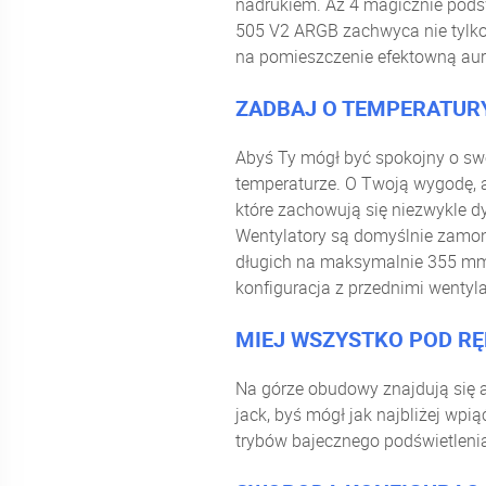
nadrukiem. Aż 4 magicznie podś
505 V2 ARGB zachwyca nie tylko
na pomieszczenie efektowną aurę
ZADBAJ O TEMPERATUR
Abyś Ty mógł być spokojny o sw
temperaturze. O Twoją wygodę,
które zachowują się niezwykle d
Wentylatory są domyślnie zamon
długich na maksymalnie 355 mm.
konfiguracja z przednimi wenty
MIEJ WSZYSTKO POD R
Na górze obudowy znajdują się 
jack, byś mógł jak najbliżej wpi
trybów bajecznego podświetleni