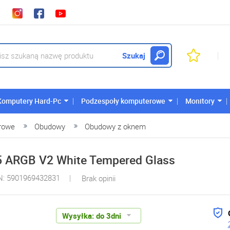
Szukaj
Komputery Hard-Pc
Podzespoły komputerowe
Monitory
rowe
Obudowy
Obudowy z oknem
5 ARGB V2 White Tempered Glass
N: 5901969432831
Brak opinii
Wysyłka:
do 3dni