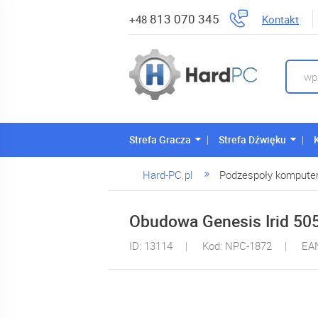
813 070 345
Kontakt
+48
Strefa Gracza
Strefa Dźwięku
Hard-PC.pl
Podzespoły kompute
Obudowa Genesis Irid 50
ID: 13114
Kod: NPC-1872
EA