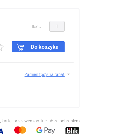
Ilość:
Do koszyka
Zamień fps'y na rabat
 kartą, przelewem on-line lub za pobraniem