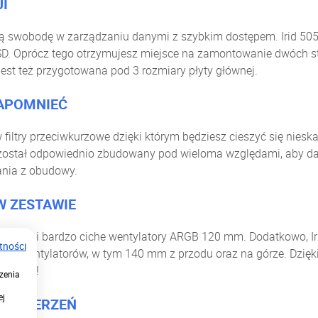
I
ą swobodę w zarządzaniu danymi z szybkim dostępem. Irid 50
SD. Oprócz tego otrzymujesz miejsce na zamontowanie dwóch 
jest też przygotowana pod 3 rozmiary płyty głównej.
ZAPOMNIEĆ
ltry przeciwkurzowe dzięki którym będziesz cieszyć się nieskaz
 został odpowiednio zbudowany pod wieloma względami, aby da
ania z obudowy.
W ZESTAWIE
lidne i bardzo ciche wentylatory ARGB 120 mm. Dodatkowo, I
tności
h wentylatorów, w tym 140 mm z przodu oraz na górze. Dzię
latorów!
zenia
ej
ROZSZERZEŃ