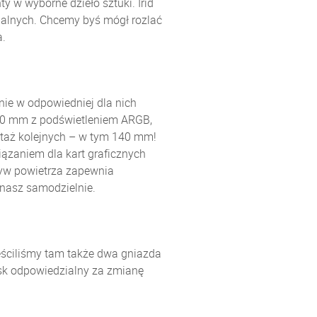
 w wyborne dzieło sztuki. Irid
ualnych. Chcemy byś mógł rozlać
a.
ie w odpowiedniej dla nich
20 mm z podświetleniem ARGB,
ntaż kolejnych – w tym 140 mm!
ązaniem dla kart graficznych
ływ powietrza zapewnia
onasz samodzielnie.
eściliśmy tam także dwa gniazda
cisk odpowiedzialny za zmianę