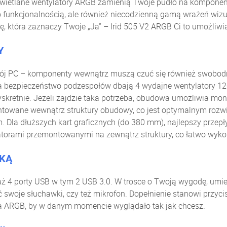
wietlane wentylatory ARGB zamienią Twoje pudło na komponenty
 funkcjonalnością, ale również niecodzienną gamą wrażeń wiz
, która zaznaczy Twoje „Ja” – Irid 505 V2 ARGB Ci to umożliwi
Y
ój PC – komponenty wewnątrz muszą czuć się również swobodn
 a bezpieczeństwo podzespołów dbają 4 wydajne wentylatory 1
yskretnie. Jeżeli zajdzie taka potrzeba, obudowa umożliwia mo
towane wewnątrz struktury obudowy, co jest optymalnym rozwi
 Dla dłuższych kart graficznych (do 380 mm), najlepszy przep
latorami przemontowanymi na zewnątrz struktury, co łatwo wyk
ĘKĄ
aż 4 porty USB w tym 2 USB 3.0. W trosce o Twoją wygodę, umi
ąć swoje słuchawki, czy też mikrofon. Dopełnienie stanowi przy
a ARGB, by w danym momencie wyglądało tak jak chcesz.