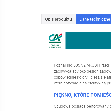
Opis
produktu
Dane
techniczne
Poznaj Irid 505 V2 ARGB! Przed 
zachwycający oko design zadowo
odpowiednie kolory i ciesz się
które pozwalają na efektywną pra
PIĘKNO, KTÓRE POMIEŚ
Obudowa posiada perforowany pr