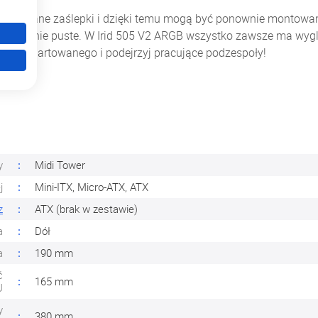
zykręcane zaślepki i dzięki temu mogą być ponownie montowane. 
do zostanie puste. W Irid 505 V2 ARGB wszystko zawsze ma wyg
 szkła hartowanego i podejrzyj pracujące podzespoły!
y
Midi Tower
j
Mini-ITX, Micro-ATX, ATX
z
ATX (brak w zestawie)
a
Dół
a
190 mm
ć
165 mm
U
y
380 mm