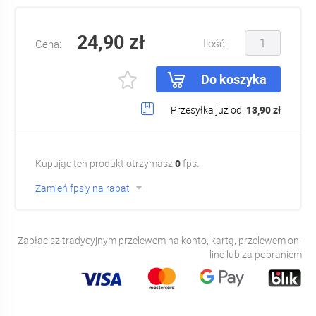
24,90 zł
Ilość:
Cena:
Do koszyka
Przesyłka już od:
13,90 zł
Kupując ten produkt otrzymasz
0
fps.
Zamień fps'y na rabat
Zapłacisz tradycyjnym przelewem na konto, kartą, przelewem on-
line lub za pobraniem