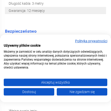
Długość kabla: 3 metry
Gwarancja: 12 miesięcy
Bezpieczeństwo
Producent
MOZOS
Polityka prywatności
Używamy plików cookie
Możemy je zamieścić w celu analizy danych dotyczących odwiedzających,
MOZOS SP. Z O.O., Sokratesa
ulepszenia naszej strony internetowej, pokazania spersonalizowanych treści i
Dane producenta
13/37, 01-909 Warszawa,
zapewnienia Państwu wspaniałego doświadczenia na stronie internetowej.
sklep@mozos.pl
Aby uzyskać więcej informacji na temat plików cookie, których używamy,
otwórz ustawienia.
Instrukcja
Pobierz
tutaj
bezpieczeństwa
Akceptuj wszystko
Dostosuj
Nie zgadzam się
Dodaj własną opinię
Wpisz swoje imię: