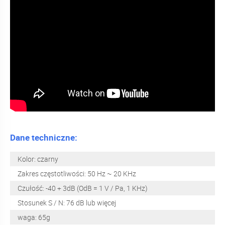
Dane techniczne:
Kolor: czarny
Zakres częstotliwości: 50 Hz ~ 20 KHz
Czułość: -40 + 3dB (OdB = 1 V / Pa, 1 KHz)
Stosunek S / N: 76 dB lub więcej
waga: 65g