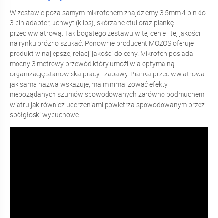
W zestawie poza samym mikrofonem znajdziemy 3.5mm 4 pin do
3 pin adapter, uchwyt (klips), skórzane etui oraz piankę
przeciwwiatrową. Tak bogatego zestawu w tej cenie i tej jakości
na rynku próżno szukać. Ponownie producent MOZOS oferuje
produkt w najlepszej relacji jakości do ceny. Mikrofon posiada
mocny 3 metrowy przewód który umożliwia optymalną
organizację stanowiska pracy i zabawy. Pianka przeciwwiatrowa
jak sama nazwa wskazuje, ma minimalizować efekty
niepożądanych szumów spowodowanych zarówno podmuchem
wiatru jak również uderzeniami powietrza spowodowanym przez
spółgłoski wybuchowe.