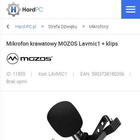
Hard-PC.pl
Strefa Dźwięku
Mikrofony
Mikrofon krawatowy MOZOS Lavmic1 + klips
ID: 11955
Kod: LAVMIC1
EAN: 5903738180356
Brak opinii