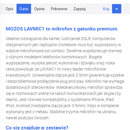
Opis
Dane
Opinie
Pokrewne
Zapytaj
Kup
MOZOS LAVMIC1 to mikrofon z gatunku premium.
Idealne rozwiązanie dla kamer, lustrzanek DSLR, komputerów
stacjonarnych jak i laptopów (notebook musi być wyposażony w
wejście mikrofonowe lub combo). Świetnie współpracuje również
z różnymi modelami telefonów komórkowych. Bogate
wyposażenie, wysoka jakość wykonania i dźwięku oraz niska
cena powoduje, że LAVMIC1 to nowy leader mikrofonów
krawatowych. Uniwersalne złącze jack 3.5mm gwarantuje szybkie
i bezproblemowe podłączenie plug and play. Mikrofon nie wymaga
dodatkowych sterowników. Wielokierunkowy mikrofon sprawdza
się w rozmowach online na takich komunikatorach jak skype czy
teams. Jest również kompatybilny z systemami iPhone, iPad,
iPod, Android (niezbędne złącze jack 3.5mm). Klips w komplecie
wykonany jest z metalu. Stabilnie trzyma mikrofon na ubraniu,
nawet podczas ćwiczeń.
Co się znajduje w zestawie?