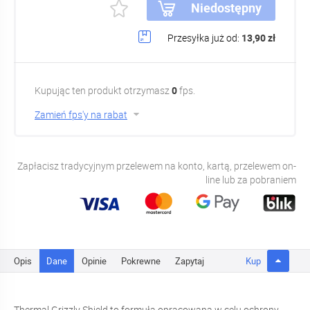
Niedostępny
Przesyłka już od:
13,90 zł
Kupując ten produkt otrzymasz
0
fps.
Zamień fps'y na rabat
Zapłacisz tradycyjnym przelewem na konto, kartą, przelewem on-
line lub za pobraniem
Opis
Dane
Opinie
Pokrewne
Zapytaj
Kup
Thermal Grizzly Shield to formuła opracowana w celu ochrony