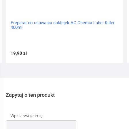
o usuwania naklejek AG Chemia Label Killer
Pasta termop
5.15w/m.K Silv
24,90 zł
Zapytaj o ten produkt
Wpisz swoje imię