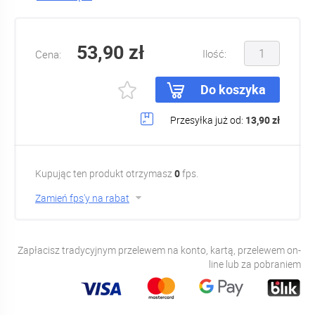
53,90 zł
Ilość:
Cena:
Do koszyka
Przesyłka już od:
13,90 zł
Kupując ten produkt otrzymasz
0
fps.
Zamień fps'y na rabat
Zapłacisz tradycyjnym przelewem na konto, kartą, przelewem on-
line lub za pobraniem