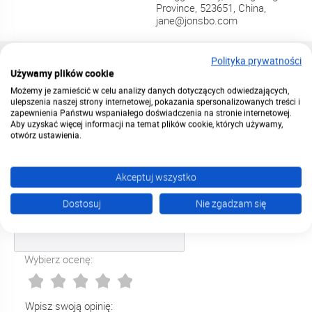
Province, 523651, China,
jane@jonsbo.com
Caseking GmbH, Gaußstraße
Podmiot
Polityka prywatności
1, 10589 Berlin,
odpowiedzialny
Używamy plików cookie
info@caseking.de
Możemy je zamieścić w celu analizy danych dotyczących odwiedzających,
ulepszenia naszej strony internetowej, pokazania spersonalizowanych treści i
Instrukcja
zapewnienia Państwu wspaniałego doświadczenia na stronie internetowej.
Pobierz
tutaj
bezpieczeństwa
Aby uzyskać więcej informacji na temat plików cookie, których używamy,
otwórz ustawienia.
Akceptuj wszystko
Dodaj własną opinię
Dostosuj
Nie zgadzam się
Wpisz swoje imię:
Wybierz ocenę:
Wpisz swoją opinię: