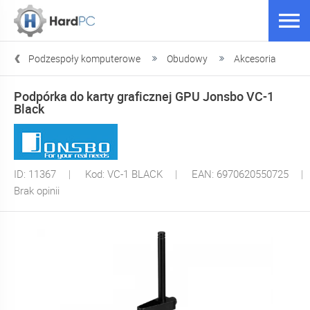
l
Podzespoły komputerowe
Obudowy
Akcesoria
Podpórka do karty graficznej GPU Jonsbo VC-1
Black
ID: 11367
Kod: VC-1 BLACK
EAN: 6970620550725
Brak opinii