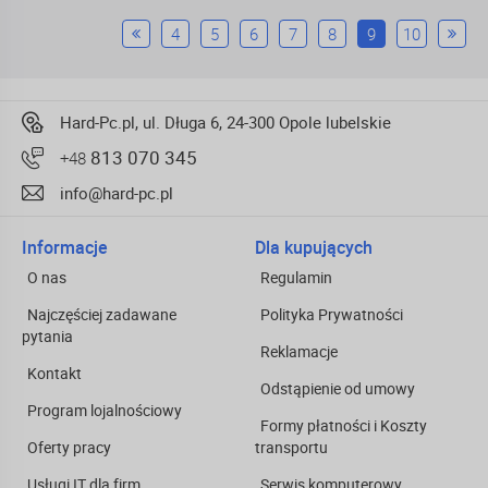
4
5
6
7
8
9
10
Hard-Pc.pl, ul. Długa 6, 24-300 Opole lubelskie
813 070 345
+48
info@hard-pc.pl
Informacje
Dla kupujących
O nas
Regulamin
Najczęściej zadawane
Polityka Prywatności
pytania
Reklamacje
Kontakt
Odstąpienie od umowy
Program lojalnościowy
Formy płatności i Koszty
Oferty pracy
transportu
Usługi IT dla firm
Serwis komputerowy