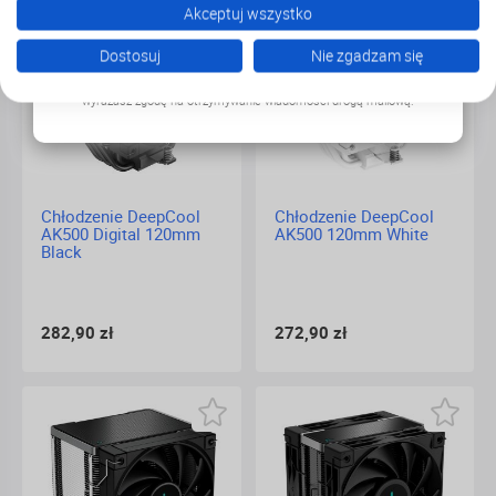
Akceptuj wszystko
Dostosuj
Nie zgadzam się
Zapisując się do newslettera, akceptujesz
politykę prywatności
i
wyrażasz zgodę na otrzymywanie wiadomości drogą mailową.
Chłodzenie DeepCool
Chłodzenie DeepCool
AK500 Digital 120mm
AK500 120mm White
Black
282,90 zł
272,90 zł