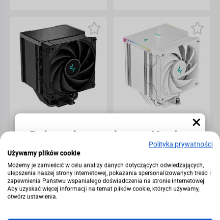
Chłodzenie DeepCool
Chłodzenie DeepCool
Dołącz do newslettera Hard-
AK500 Zero 120mm
AK500 Digital 120mm
White
Polityka prywatności
PC
Używamy plików cookie
Możemy je zamieścić w celu analizy danych dotyczących odwiedzających,
Zapisz się,
zgarnij rabat
i otrzymuj informacje o
ulepszenia naszej strony internetowej, pokazania spersonalizowanych treści i
nowościach oraz najciekawszych promocjach.
200,00 zł
268,99 zł
zapewnienia Państwu wspaniałego doświadczenia na stronie internetowej.
Aby uzyskać więcej informacji na temat plików cookie, których używamy,
otwórz ustawienia.