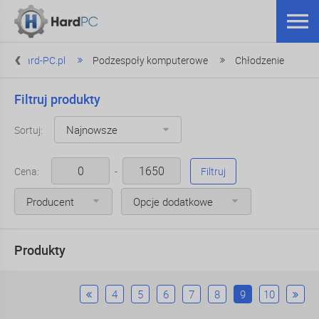
Hard-PC.pl
Podzespoły komputerowe
Chłodzenie
Filtruj produkty
Sortuj:
Cena:
-
Filtruj
Producent
Opcje dodatkowe
Produkty
4
5
6
7
8
9
10