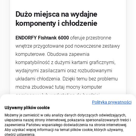
Dużo miejsca na wydajne
komponenty i chłodzenie
ENDORFY Fishtank 6000
oferuje przestronne
wnętrze przygotowane pod nowoczesne zestawy
komputerowe. Obudowa zapewnia
kompatybilność z dużymi kartami graficznymi,
wydajnymi zasilaczami oraz rozbudowanymi
układami chłodzenia. Dzięki temu bez problemu
można zbudować tutaj mocny komputer
gamingowy lub workstation do bardziej
Polityka prywatności
wymagających zastosowań.
Używamy plików cookie
Możemy je zamieścić w celu analizy danych dotyczących odwiedzających,
Konstrukcja wspiera również montaż chłodnic
ulepszenia naszej strony internetowej, pokazania spersonalizowanych treści i
zapewnienia Państwu wspaniałego doświadczenia na stronie internetowej.
360 mm, co daje większą swobodę przy
Aby uzyskać więcej informacji na temat plików cookie, których używamy,
planowaniu chłodzenia procesora. To ważny
otwórz ustawienia.