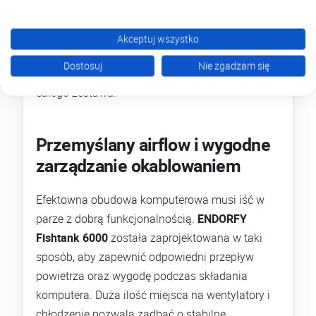
element szczególnie w przypadku wydajnych
konfiguracji opartych o nowoczesne procesory
Akceptuj wszystko
AMD Ryzen lub Intel Core, gdzie odpowiednie
Dostosuj
Nie zgadzam się
temperatury mają realny wpływ na kulturę pracy
całego zestawu.
Przemyślany airflow i wygodne
zarządzanie okablowaniem
Efektowna obudowa komputerowa musi iść w
parze z dobrą funkcjonalnością.
ENDORFY
Fishtank 6000
została zaprojektowana w taki
sposób, aby zapewnić odpowiedni przepływ
powietrza oraz wygodę podczas składania
komputera. Duża ilość miejsca na wentylatory i
chłodzenie pozwala zadbać o stabilne